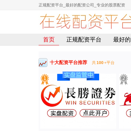
正规配资平台_最好的配资公司_专业的股票配资
首页
正规配资平台
最好的
十大配资平台推荐
共
100
+平台