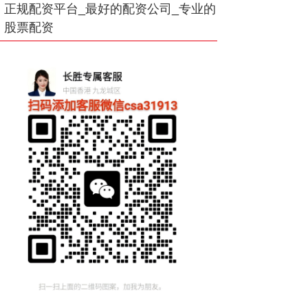
正规配资平台_最好的配资公司_专业的
股票配资