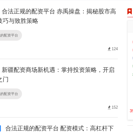
合法正规的配资平台 赤禹操盘：揭秘股市高
技巧与致胜策略
规的配资平台
124
新疆配资商场新机遇：掌持投资策略，开启
之门
规的配资平台
152
3
合法正规的配资平台 配资模式：高杠杆下