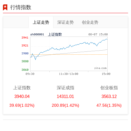
行情指数
上证走势
深证走势
创业走势
上证指数
深证成指
创业板指
3940.04
14311.01
3563.12
39.69
(1.02%)
200.89
(1.42%)
47.56
(1.35%)