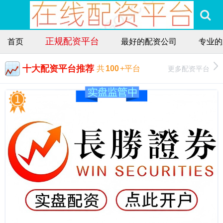
正规配资平台
首页
最好的配资公司
专业的
十大配资平台推荐
更多配资平台
共
100
+平台