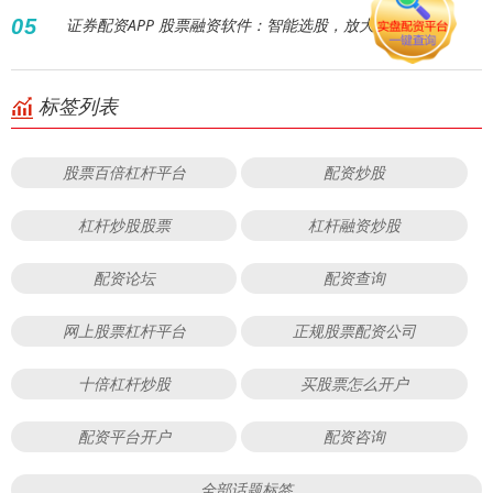
05
证券配资APP 股票融资软件：智能选股，放大收益！
标签列表
股票百倍杠杆平台
配资炒股
杠杆炒股股票
杠杆融资炒股
配资论坛
配资查询
网上股票杠杆平台
正规股票配资公司
十倍杠杆炒股
买股票怎么开户
配资平台开户
配资咨询
全部话题标签