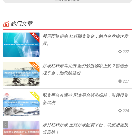
热门文章
股票配资指南 杠杆融资资金：助力企业快速发
展。
227
炒股杠杆最高几倍 配资炒股哪家正规？精选合
规平台，助您稳健投
227
配资平台有哪些 配资平台强势崛起，引领投资
新风潮
226
4
按月杠杆炒股 正规炒股配资平台，助您把握投
资良机！