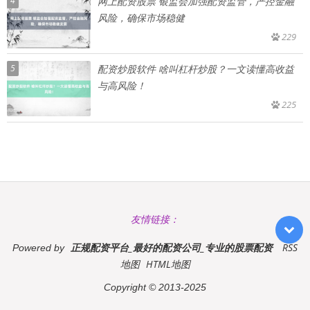
4
网上配资股票 银监会加强配资监管，严控金融
风险，确保市场稳健
229
5
配资炒股软件 啥叫杠杆炒股？一文读懂高收益
与高风险！
225
友情链接：
正规配资平台_最好的配资公司_专业的股票配资
RSS
Powered by
地图
HTML地图
Copyright
© 2013-2025