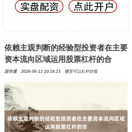
依赖主观判断的经验型投资者在主要
资本流向区域运用股票杠杆的合
哪里可以杠杆炒股
国华通
2026-05-11 10:19:23