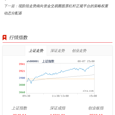
现阶段走势南向资金交易圈股票杠杆正规平台的策略权重
下一篇：
动态分配基
行情指数
上证走势
深证走势
创业走势
上证指数
深证成指
创业板指