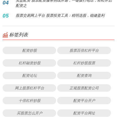
实盘配资 股票配资服务热线开通，一键拨打电话，轻松开启
04
配资之
05
股票交易网上平台 股票投资工具：精明选股，稳健盈利
标签列表
配资炒股
股票百倍杠杆平台
杠杆融资炒股
杠杆炒股股票
配资论坛
配资查询
网上股票杠杆平台
正规股票配资公司
十倍杠杆炒股
配资平台开户
买股票怎么开户
配资平台网址