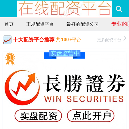
专业的
首页
正规配资平台
最好的配资公司
十大配资平台推荐
更多配资平台
共
100
+平台