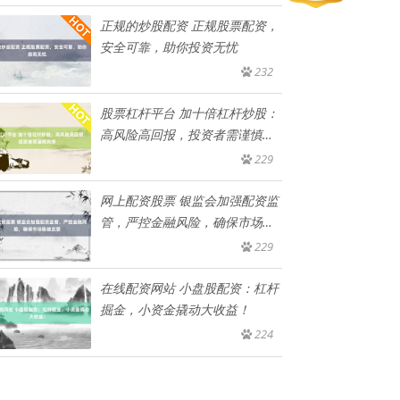
正规的炒股配资 正规股票配资，
安全可靠，助你投资无忧
232
股票杠杆平台 加十倍杠杆炒股：
高风险高回报，投资者需谨慎抉
择
229
网上配资股票 银监会加强配资监
管，严控金融风险，确保市场稳
健
229
在线配资网站 小盘股配资：杠杆
掘金，小资金撬动大收益！
224