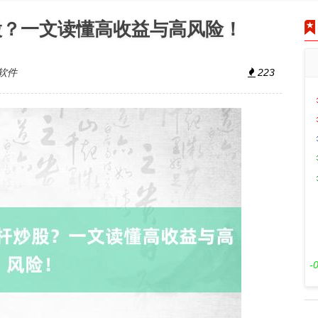
股？一文读懂高收益与高风险！
软件
223
-