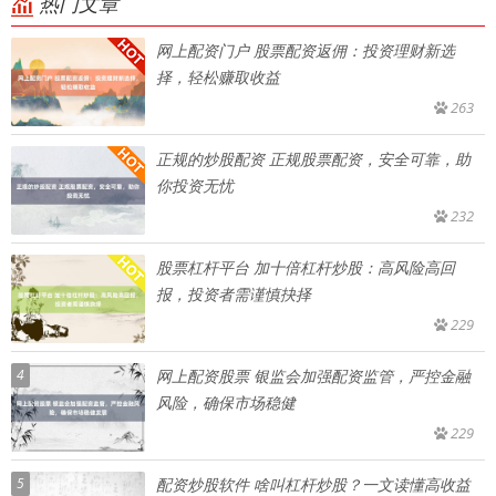
热门文章
网上配资门户 股票配资返佣：投资理财新选
择，轻松赚取收益
263
正规的炒股配资 正规股票配资，安全可靠，助
你投资无忧
232
股票杠杆平台 加十倍杠杆炒股：高风险高回
报，投资者需谨慎抉择
229
4
网上配资股票 银监会加强配资监管，严控金融
风险，确保市场稳健
229
5
配资炒股软件 啥叫杠杆炒股？一文读懂高收益