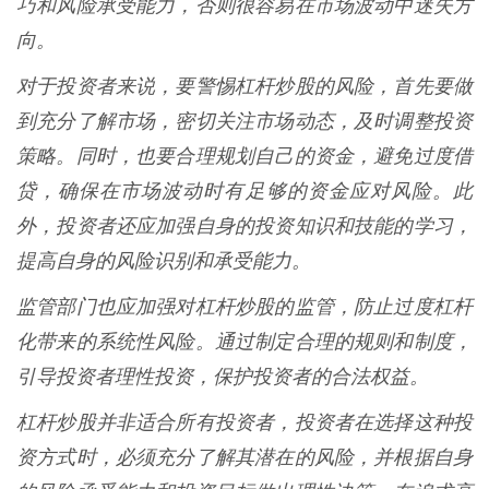
巧和风险承受能力，否则很容易在市场波动中迷失方
向。
对于投资者来说，要警惕杠杆炒股的风险，首先要做
到充分了解市场，密切关注市场动态，及时调整投资
策略。同时，也要合理规划自己的资金，避免过度借
贷，确保在市场波动时有足够的资金应对风险。此
外，投资者还应加强自身的投资知识和技能的学习，
提高自身的风险识别和承受能力。
监管部门也应加强对杠杆炒股的监管，防止过度杠杆
化带来的系统性风险。通过制定合理的规则和制度，
引导投资者理性投资，保护投资者的合法权益。
杠杆炒股并非适合所有投资者，投资者在选择这种投
资方式时，必须充分了解其潜在的风险，并根据自身